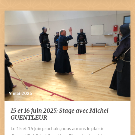
9 mai 2025
15 et 16 juin 2025: Stage avec Michel
15
et
GUENTLEUR
16
Le 15 et 16 juin prochain, nous aurons le plaisir
juin