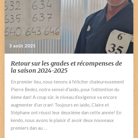
3 août 2025
Retour sur les grades et récompenses de
Retour
sur
la saison 2024-2025
les
En premier lieu, nous tenons à féliciter chaleureusement
grades
Pierre Bedez, notre sensei d’iaido, pour l’obtention du
et
récompenses
6ème dan! A coup sûr, le niveau d’exigence va encore
de
augmenter d’un cran! Toujours en iaido, Claire et
la
Stéphane ont réussi leur deuxième dan cette année! En
saison
kendo, nous avons le plaisir d’ avoir deux nouveaux
2024-
premiers dan au …
2025