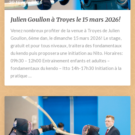
20 février 2026
Julien Goullon à Troyes le 15 mars 2026!
Julien
Goullon
Venez nombreux profiter de la venue à Troyes de Julien
à
Goullon, 6ème dan, le dimanche 15 mars 2026! Le stage,
Troyes
le
gratuit et pour tous niveaux, traitera des fondamentaux
15
du kendo puis proposera une initiation au Nito. Horaires:
mars
09h30 – 12h00 Entrainement enfants et adultes –
2026!
fondamentaux du kendo – Itto 14h-17h30 Initiation à la
pratique …