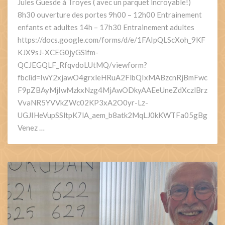
Jules Guesde à Troyes ( avec un parquet incroyable!)
8h30 ouverture des portes 9h00 – 12h00 Entrainement
enfants et adultes 14h – 17h30 Entrainement adultes
https://docs.google.com/forms/d/e/1FAIpQLScXoh_9KF
KJX9sJ-XCEG0jyGSifm-
QCJEGQLF_RfqvdoLUtMQ/viewform?
fbclid=IwY2xjawO4grxleHRuA2FlbQIxMABzcnRjBmFwc
F9pZBAyMjIwMzkxNzg4MjAwODkyAAEeUneZdXczlBrz
VvaNR5YVVkZWc02KP3xA2O0yr-Lz-
UGJIHeVupSSltpK7lA_aem_b8atk2MqLJ0kKWTFa05gBg
Venez …