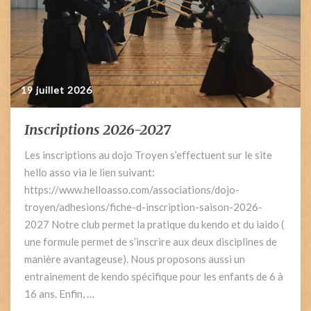
19 juillet 2026
Inscriptions 2026-2027
Inscriptions
2026-
Les inscriptions au dojo Troyen s’effectuent sur le site
2027
hello asso via le lien suivant:
https://www.helloasso.com/associations/dojo-
troyen/adhesions/fiche-d-inscription-saison-2026-
2027 Notre club permet la pratique du kendo et du iaido (
une formule permet de s’inscrire aux deux disciplines de
manière avantageuse). Nous proposons aussi un
entrainement de kendo spécifique pour les enfants de 6 à
16 ans. Enfin, …