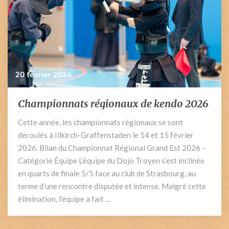
20 février 2026
Championnats régionaux de kendo 2026
Championnats
régionaux
Cette année, les championnats régionaux se sont
de
déroulés à Illkirch-Graffenstaden le 14 et 15 février
kendo
2026
2026. Bilan du Championnat Régional Grand Est 2026 –
Catégorie Équipe L’équipe du Dojo Troyen s’est inclinée
en quarts de finale 5/5 face au club de Strasbourg, au
terme d’une rencontre disputée et intense. Malgré cette
élimination, l’équipe a fait …