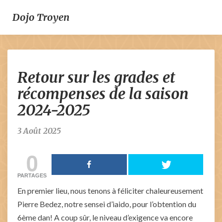
Dojo Troyen
Retour
Retour sur les grades et
sur
les
récompenses de la saison
grades
2024-2025
et
récompenses
de
3 Août 2025
la
saison
0
2024-
2025
PARTAGES
En premier lieu, nous tenons à féliciter chaleureusement
Pierre Bedez, notre sensei d’iaido, pour l’obtention du
6ème dan! A coup sûr, le niveau d’exigence va encore