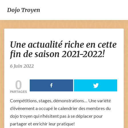
Dojo Troyen
Une
Une actualité riche en cette
actualité
riche
fin de saison 2021-2022!
en
cette
6 Juin 2022
fin
de
0
saison
2021-
PARTAGES
2022!
Compétitions, stages, démonstrations… Une variété
d’évènement a occupé le calendrier des membres du
dojo troyen qui n’hésitent pas à se déplacer pour
partager et enrichir leur pratique!